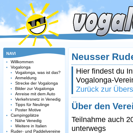
NAVI
Neusser Rude
Willkommen
Vogalonga
Hier findest du 
Vogalonga, was ist das?
Anmeldung
Vogalonga-Verein
Strecke der Vogalonga
Zurück zur Übers
Bilder zur Vogalonga
Anreise mit dem Auto
Verkehrsnetz in Venedig
Über den Vere
Tipps für Neulinge
Poster Motive
Campingplätze
Teilnahme auch 20
Nähe Venedig
Weitere in Italien
unterwegs
Ruder- und Paddelvereine