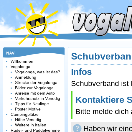
NAVI
Schubverban
Willkommen
Vogalonga
Infos
Vogalonga, was ist das?
Anmeldung
Schubverband ist M
Strecke der Vogalonga
Bilder zur Vogalonga
Anreise mit dem Auto
Kontaktiere 
Verkehrsnetz in Venedig
Tipps für Neulinge
Poster Motive
Bitte melde dich
Campingplätze
Nähe Venedig
Weitere in Italien
Haben wir eine
Ruder- und Paddelvereine