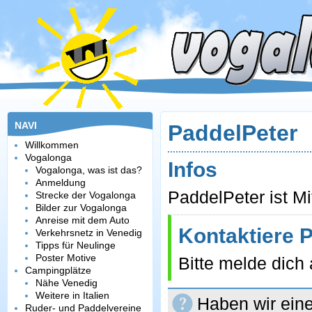
NAVI
PaddelPeter
Willkommen
Vogalonga
Infos
Vogalonga, was ist das?
Anmeldung
PaddelPeter ist Mi
Strecke der Vogalonga
Bilder zur Vogalonga
Anreise mit dem Auto
Kontaktiere 
Verkehrsnetz in Venedig
Tipps für Neulinge
Poster Motive
Bitte melde dich
Campingplätze
Nähe Venedig
Weitere in Italien
Haben wir eine
Ruder- und Paddelvereine