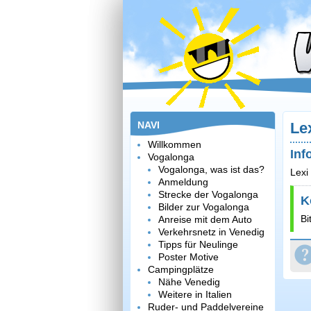
NAVI
Le
Willkommen
Inf
Vogalonga
Vogalonga, was ist das?
Lexi
Anmeldung
Strecke der Vogalonga
K
Bilder zur Vogalonga
Bi
Anreise mit dem Auto
Verkehrsnetz in Venedig
Tipps für Neulinge
Poster Motive
Campingplätze
Nähe Venedig
Weitere in Italien
Ruder- und Paddelvereine