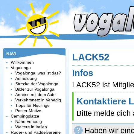
NAVI
LACK52
Willkommen
Vogalonga
Infos
Vogalonga, was ist das?
Anmeldung
LACK52 ist Mitglie
Strecke der Vogalonga
Bilder zur Vogalonga
Anreise mit dem Auto
Kontaktiere
Verkehrsnetz in Venedig
Tipps für Neulinge
Poster Motive
Bitte melde dich
Campingplätze
Nähe Venedig
Weitere in Italien
Haben wir eine
Ruder- und Paddelvereine