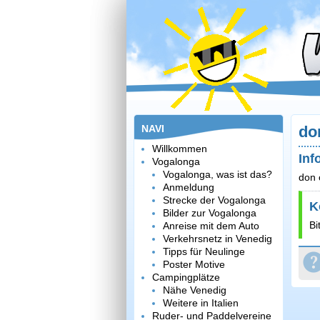
NAVI
do
Willkommen
Inf
Vogalonga
Vogalonga, was ist das?
don 
Anmeldung
Strecke der Vogalonga
K
Bilder zur Vogalonga
Bi
Anreise mit dem Auto
Verkehrsnetz in Venedig
Tipps für Neulinge
Poster Motive
Campingplätze
Nähe Venedig
Weitere in Italien
Ruder- und Paddelvereine