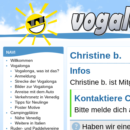
NAVI
Christine b.
Willkommen
Vogalonga
Infos
Vogalonga, was ist das?
Anmeldung
Christine b. ist Mi
Strecke der Vogalonga
Bilder zur Vogalonga
Anreise mit dem Auto
Kontaktiere C
Verkehrsnetz in Venedig
Tipps für Neulinge
Poster Motive
Bitte melde dich 
Campingplätze
Nähe Venedig
Weitere in Italien
Haben wir eine
Ruder- und Paddelvereine