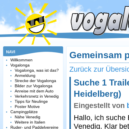
NAVI
Gemeinsam p
Willkommen
Vogalonga
Zurück zur Übersi
Vogalonga, was ist das?
Anmeldung
Suche 1 Trail
Strecke der Vogalonga
Bilder zur Vogalonga
Anreise mit dem Auto
Heidelberg)
Verkehrsnetz in Venedig
Tipps für Neulinge
Eingestellt von
Poster Motive
Campingplätze
Hallo, ich such
Nähe Venedig
Weitere in Italien
Venedig. Klar bet
Ruder- und Paddelvereine