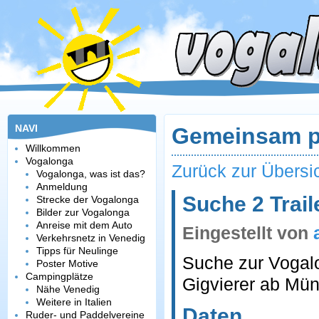
NAVI
Gemeinsam p
Willkommen
Vogalonga
Zurück zur Übersi
Vogalonga, was ist das?
Anmeldung
Suche 2 Trail
Strecke der Vogalonga
Bilder zur Vogalonga
Anreise mit dem Auto
Eingestellt von
Verkehrsnetz in Venedig
Tipps für Neulinge
Suche zur Vogalo
Poster Motive
Campingplätze
Gigvierer ab Mü
Nähe Venedig
Weitere in Italien
Daten
Ruder- und Paddelvereine