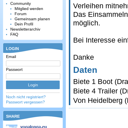
Community
Verleihen mitne
Mitglied werden
Das Einsammeln v
Forum
Gemeinsam planen
möglich.
Dein Profil
Newsletterarchiv
FAQ
Bei Interesse ei
LOGIN
Danke
Email
Daten
Passwort
Biete 1 Boot (Dr
Biete 4 Trailer (
Noch nicht registriert?
Von Heidelberg 
Passwort vergessen?
SHARE