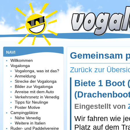
NAVI
Gemeinsam p
Willkommen
Vogalonga
Zurück zur Übersi
Vogalonga, was ist das?
Anmeldung
Biete 1 Boot 
Strecke der Vogalonga
Bilder zur Vogalonga
Anreise mit dem Auto
(Drachenboot
Verkehrsnetz in Venedig
Tipps für Neulinge
Eingestellt von
Poster Motive
Campingplätze
Wir fahren wie j
Nähe Venedig
Weitere in Italien
Platz auf dem Tr
Ruder- und Paddelvereine