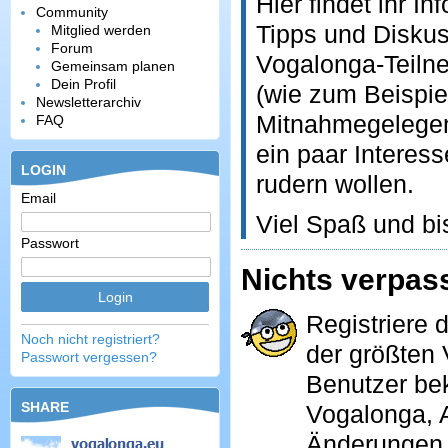
Hier findet ihr 
Community
Tipps und Disku
Mitglied werden
Forum
Vogalonga-Teilne
Gemeinsam planen
Dein Profil
(wie zum Beispiel
Newsletterarchiv
Mitnahmegelegen
FAQ
ein paar Interes
LOGIN
rudern wollen.
Email
Viel Spaß und bi
Passwort
Nichts verpas
Registriere 
Noch nicht registriert?
der größten 
Passwort vergessen?
Benutzer be
SHARE
Vogalonga, A
Änderungen a