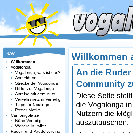
NAVI
Willkommen 
Willkommen
Vogalonga
An die Ruder 
Vogalonga, was ist das?
Anmeldung
Community z
Strecke der Vogalonga
Bilder zur Vogalonga
Anreise mit dem Auto
Diese Seite stel
Verkehrsnetz in Venedig
die Vogalonga in
Tipps für Neulinge
Poster Motive
Nutzern die Mögl
Campingplätze
Nähe Venedig
auszutauschen.
Weitere in Italien
Ruder- und Paddelvereine