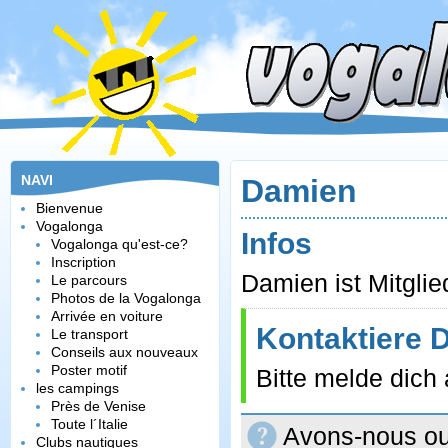
NAVI
Damien
Bienvenue
Vogalonga
Infos
Vogalonga qu'est-ce?
Inscription
Damien ist Mitglie
Le parcours
Photos de la Vogalonga
Arrivée en voiture
Kontaktiere 
Le transport
Conseils aux nouveaux
Poster motif
Bitte melde dich
les campings
Près de Venise
Toute l´Italie
Avons-nous oub
Clubs nautiques