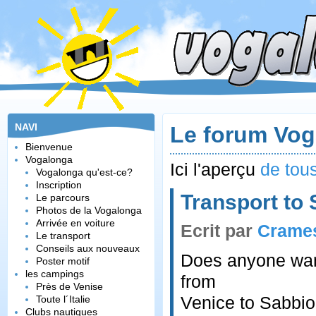
NAVI
Le forum Vo
Bienvenue
Vogalonga
Ici l'aperçu
de tou
Vogalonga qu'est-ce?
Inscription
Transport to 
Le parcours
Photos de la Vogalonga
Arrivée en voiture
Ecrit par
Crame
Le transport
Conseils aux nouveaux
Does anyone want
Poster motif
les campings
from
Près de Venise
Venice to Sabbio
Toute l´Italie
Clubs nautiques