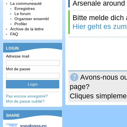
Arsenale around 
La communeauté
Enregistres
Le forum
Bitte melde dich
Organiser ensembl
Profiler
Hier geht es zum
Archive de la lettre
FAQ
LOGIN
Adresse mail
Mot de passe
Avons-nous oub
page?
Cliques simplemen
Pas encore enregistré?
Mot de passe oublié?
SHARE