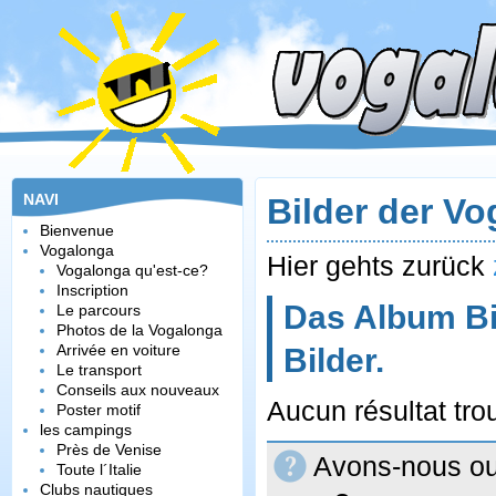
NAVI
Bilder der V
Bienvenue
Vogalonga
Hier gehts zurück
Vogalonga qu'est-ce?
Inscription
Das Album Bi
Le parcours
Photos de la Vogalonga
Arrivée en voiture
Bilder.
Le transport
Conseils aux nouveaux
Aucun résultat tro
Poster motif
les campings
Près de Venise
Avons-nous oub
Toute l´Italie
Clubs nautiques