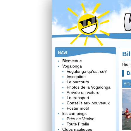
NAVI
Bi
Bienvenue
Hier
Vogalonga
Vogalonga qu'est-ce?
D
Inscription
Le parcours
Affi
Photos de la Vogalonga
Arrivée en voiture
Le transport
Conseils aux nouveaux
Poster motif
les campings
Près de Venise
Toute l´Italie
Clubs nautiques