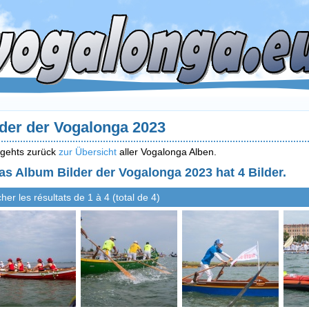
lder der Vogalonga 2023
 gehts zurück
zur Übersicht
aller Vogalonga Alben.
as Album Bilder der Vogalonga 2023 hat 4 Bilder.
cher les résultats de 1 à 4 (total de 4)