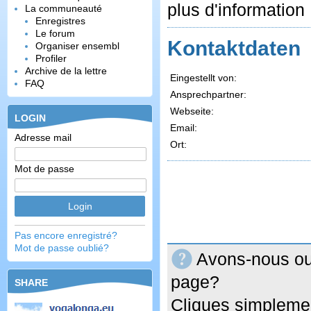
plus d'information 
La communeauté
Enregistres
Le forum
Kontaktdaten
Organiser ensembl
Profiler
Archive de la lettre
Eingestellt von:
FAQ
Ansprechpartner:
Webseite:
LOGIN
Email:
Adresse mail
Ort:
Mot de passe
Pas encore enregistré?
Mot de passe oublié?
Avons-nous oub
page?
SHARE
Cliques simplemen