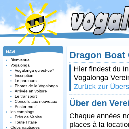
NAVI
Dragon Boat
Bienvenue
Vogalonga
Hier findest du 
Vogalonga qu'est-ce?
Inscription
Vogalonga-Verein
Le parcours
Zurück zur Übers
Photos de la Vogalonga
Arrivée en voiture
Le transport
Über den Vere
Conseils aux nouveaux
Poster motif
les campings
Chaque années no
Près de Venise
Toute l´Italie
places à la locati
Clubs nautiques