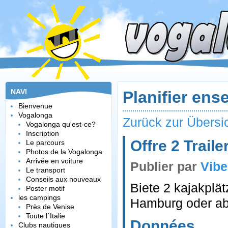
NAVI
Planifier ens
Bienvenue
Vogalonga
Zurück zur Übersi
Vogalonga qu'est-ce?
Inscription
Offre 2 Traile
Le parcours
Photos de la Vogalonga
Arrivée en voiture
Publier par
Vibe
Le transport
Conseils aux nouveaux
Biete 2 kajakplä
Poster motif
les campings
Hamburg oder ab 
Près de Venise
Toute l´Italie
Données
Clubs nautiques