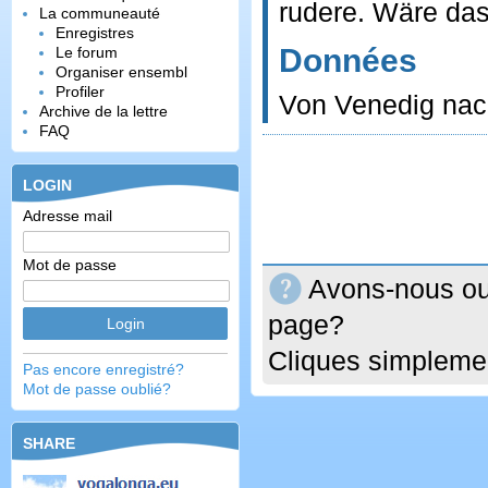
rudere. Wäre das
La communeauté
Enregistres
Données
Le forum
Organiser ensembl
Profiler
Von Venedig nac
Archive de la lettre
FAQ
LOGIN
Adresse mail
Mot de passe
Avons-nous oub
page?
Cliques simplemen
Pas encore enregistré?
Mot de passe oublié?
SHARE