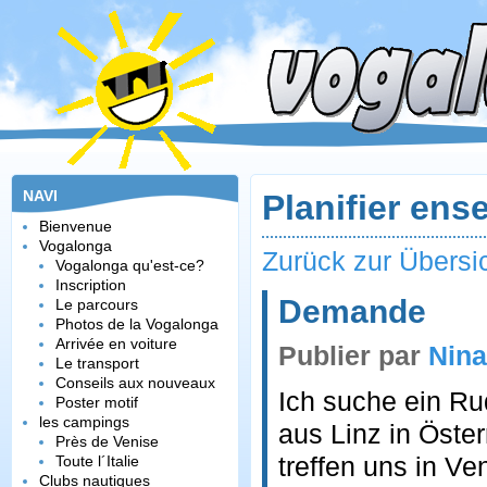
NAVI
Planifier ens
Bienvenue
Vogalonga
Zurück zur Übersi
Vogalonga qu'est-ce?
Inscription
Demande
Le parcours
Photos de la Vogalonga
Arrivée en voiture
Publier par
Nina
Le transport
Conseils aux nouveaux
Ich suche ein Ru
Poster motif
les campings
aus Linz in Öste
Près de Venise
treffen uns in Ve
Toute l´Italie
Clubs nautiques